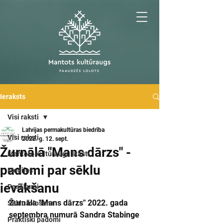
Ieraksts
Visi raksti
Latvijas permakultūras biedrība
Visi raksti
2022. g. 12. sept.
Žurnālā "Mans dārzs" -
Mantoto kultūraugu stāsti
padomi par sēklu
Medijos
ievākšanu
Pasākumi
Žurnāla "Mans dārzs" 2022. gada 
Sēklu lološana
septembra numurā Sandra Stabinge 
Praktiski padomi