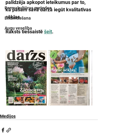
palīdzēja apkopot ieteikumus par to, 
Permakultūras metodes
kā pašam savā dārzā iegūt kvalitatīvas 
sēklas.
Likumdošana
Augu veselība
Raksts tiešsaistē 
šeit
.
Medijos