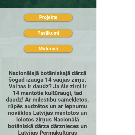
Projekts
Pasākumi
Materiāli
Nacionālajā botāniskajā dārzā 
šogad izauga 14 saujas zirņu. 
Vai tas ir daudz? Ja šie zirņi ir 
14 mantotie kultūraugi, tad 
daudz! Ar mīlestību sameklētos, 
rūpēs audzētos un ar lepnumu 
novāktos Latvijas mantotos un 
lolotos zirņus Nacionālā 
botāniskā dārza dārznieces un 
Latvijas Permakultūras 