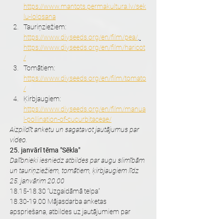
https://www.mantots.permakultura.lv/sek
lu-lolosana
Tauriņziežiem: 
https://www.diyseeds.org/en/film/pea/
, 
https://www.diyseeds.org/en/film/haricot
/
Tomātiem: 
https://www.diyseeds.org/en/film/tomato
/
Ķirbjaugiem: 
https://www.diyseeds.org/en/film/manua
l-pollination-of-cucurbitaceae/
Aizpildīt anketu un sagatavot jautājumus par 
video.
25. janvārī tēma "Sēkla"
Dalībnieki iesniedz atbildes par augu slimībām 
un tauriņziežiem, tomātiem, ķirbjaugiem līdz 
25. janvārim 20.00
18.15-18.30 “Uzgaidāmā telpa”
18.30-19.00 Mājasdarba anketas 
apspriešana, atbildes uz jautājumiem par 