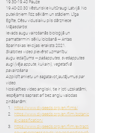
19.30-19.40 Pauze
19.40-20.30 Vēsturiskie kultūraugi Latvijā. No 
putekšņiem līdz sēklām un stādiem. Līga 
Eglīte, Cēsu viduslaiku pils dārzniece
Mājasdarbs:
Ievads augu vairošanās bioloģijā un 
pamattermini sēklu lološanā — Antas 
Sparinskas lekcijas ieraksts 2021.
Skatoties video pievērst uzmanību: 
augu iedalījums — pašapputes, svešapputes 
augi (vēja appute, kukaiņi), veģetatīvā 
pavairošana
Aizpildīt anketu un sagatavot jautājumus par 
video.
Noskatīties video angliski, tie ir ļoti uzskatāmi, 
iespējams saprast arī bez angļu valodas 
zināšanām:
https://www.diyseeds.org/en/films/
https://www.diyseeds.org/en/film/botanic
al-classification/
https://www.diyseeds.org/en/film/extracti
ng-wet-processing-drying-and-sorting-of-