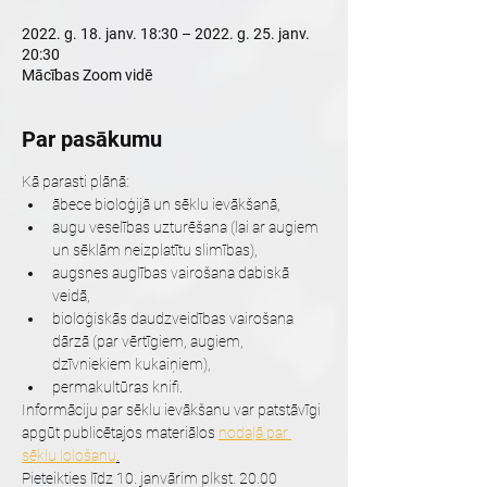
2022. g. 18. janv. 18:30 – 2022. g. 25. janv.
20:30
Mācības Zoom vidē
Par pasākumu
Kā parasti plānā:
ābece bioloģijā un sēklu ievākšanā,
augu veselības uzturēšana (lai ar augiem 
un sēklām neizplatītu slimības),
augsnes auglības vairošana dabiskā 
veidā,
bioloģiskās daudzveidības vairošana 
dārzā (par vērtīgiem, augiem, 
dzīvniekiem kukaiņiem),
permakultūras knifi.
Informāciju par sēklu ievākšanu var patstāvīgi 
apgūt publicētajos materiālos 
nodaļā par 
sēklu lološanu
.
Pieteikties līdz 10. janvārim plkst. 20.00