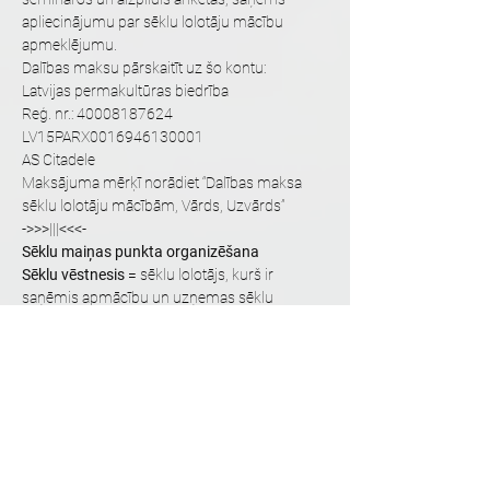
apliecinājumu par sēklu lolotāju mācību 
apmeklējumu. 
Dalības maksu pārskaitīt uz šo kontu:
Latvijas permakultūras biedrība
Reģ. nr.: 40008187624
LV15PARX0016946130001
AS Citadele
Maksājuma mērķī norādiet “Dalības maksa 
sēklu lolotāju mācībām, Vārds, Uzvārds”
->>>|||<<<-
Sēklu maiņas punkta organizēšana
Sēklu vēstnesis 
= sēklu lolotājs, kurš ir 
saņēmis apmācību un uzņemas sēklu 
maiņas koordinēšanu savā novadā/ciemā.
Ja vēl nav apmācīts, to cilvēku sauc par 
sēklu 
maiņas koordinatoru.
Visi iesaistītie skaidri apzinās, ka sēklu maiņas 
organizēšana ir kopējam labumam.
Sēklu vēstneša vai sēklu maiņas koordinatora 
uzdevumi:
* Izgatavot kasti ar 4 nodaļām: “Augļi”, 