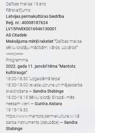
Dalības maksa: 15 eiro
Pārskaitījums: 
Latvijas permakultūras biedrība
Reģ. nr.: 40008187624
LV15PARX0016946130001
AS Citadele
Maksājuma mērķī rakstiet "
Dalības maksa 
sēklu lolotāju mācībām, Vārds, Uzvārds
"
->>>|||<<<-
Programma
2022. gada 11. janvārī tēma "Mantots 
kultūraugs"
18.00-18.30 “Uzgaidāmā telpa” 
18.30-19.00 Ievada uzruna un mājasdarba 
skaidrošana — 
Sandra Stabinge
19.00-19.15 Sēklu lolotāji Eiropā - mēs 
neesam vieni — 
Guntra Aistara
19.15-19.30 
https://www.mantots.permakultura.lv/ kā 
darba instruments (datubāze) — 
Sandra 
Stabinge