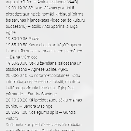
augu slimībām — Anitra Lestlande (VAAD)
19.00-19.30 Sēklaudzēšanas praktiskā 
pieredze: tauriņzieži, tomāti, ķirbjaugi (pirms 
šīs sarunas ir jānoskatās video par šo kultūru 
audzēšanu) — atbild Anta Sparinska, Līga 
Eglīte
19.30-19.35 Pauze
19.35-19.50 Kas ir atļauts un kā jārīkojas no 
likumiskās puses, ar praktiskiem piemēriem 
— Daina Mūrniece
19.50-20.00  Sēklu žāvēšana, saldēšana un 
atsaldēšana – Agnese Gailīte, AĢRC
20.00-20.10 Kā noformēt aploksnes, kādu 
informāciju nepieciešams rakstīt, mantoto 
kultūraugu zīmola lietošana, dīgtspējas 
pārbaude — Sandra Stabinge
20.10-20.20 Kā izveidot augu sēklu maiņas 
punktu — Sandra Stabinge
20.20-21.00 Noslēguma aplis — Guntra 
Aistara
Dalībnieki, kuri piedalīsies visos trīs mācību 
semināros un aizpildīs anketas, saņems 