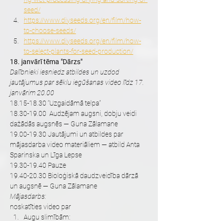
seed/
https://www.diyseeds.org/en/film/how-
to-choose-seeds/
https://www.diyseeds.org/en/film/how-
to-select-plants-for-seed-production/
18. janvārī tēma "Dārzs"
Dalībnieki iesniedz atbildes un uzdod 
jautājumus par sēklu iegūšanas video līdz 17. 
janvārim 20.00
18.15-18.30 “Uzgaidāmā telpa”
18.30-19.00  Audzējam augsni, dobju veidi 
dažādās augsnēs — Guna Zālamane
19.00-19.30 Jautājumi un atbildes par 
mājasdarba video materiāliem — atbild Anta 
Sparinska un Līga Lepse
19.30-19.40 Pauze
19.40-20.30 Bioloģiskā daudzveidība dārzā 
un augsnē — Guna Zālamane
Mājasdarbs:
noskatīties video par
Augu slimībām: 