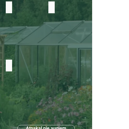
Pupiņas
Soja
Citi
Atpakaļ pie augiem