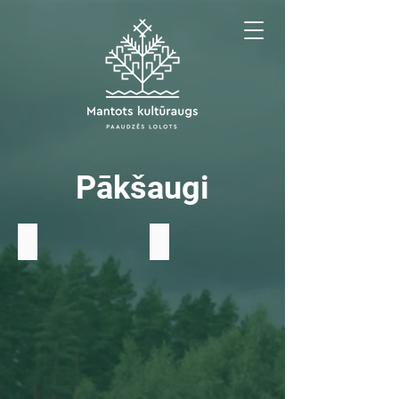
Pākšaugi
Zirņi
Lauku pupas