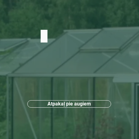
ņš
Cits
Atpakaļ pie augiem