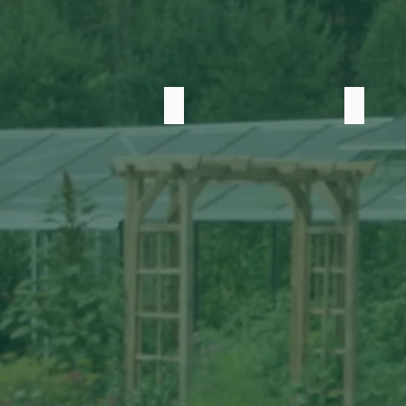
Piparmētra
Biškrēsli