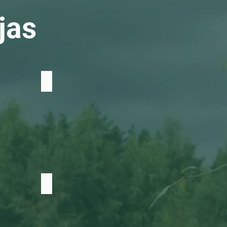
jas
Timiāns
Kumelītes