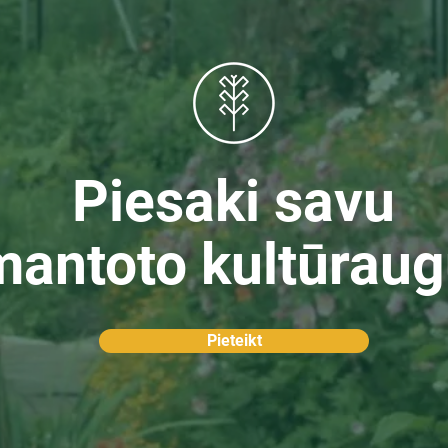
Piesaki savu
mantoto kultūraug
Pieteikt