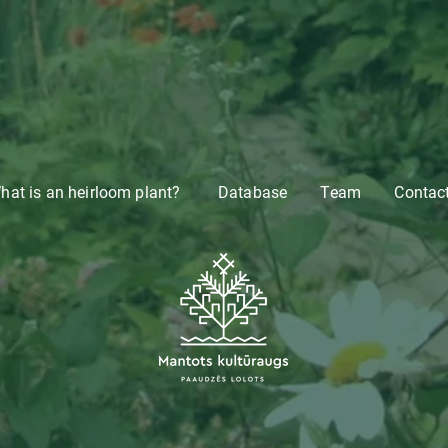
hat is an heirloom plant?
Database
Team
Contac