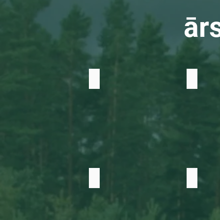
ārs
Dilles
Baziliks
Salvija
Lavanda