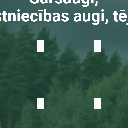
tniecības augi, tē
Majorāns
Izops
Lupstājs
Dievkociņš