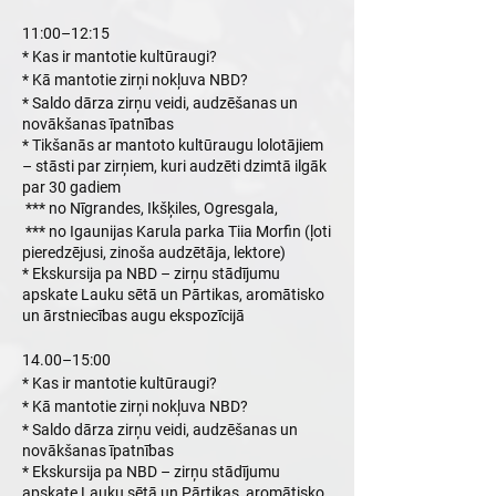
11:00–12:15
* Kas ir mantotie kultūraugi?
* Kā mantotie zirņi nokļuva NBD?
* Saldo dārza zirņu veidi, audzēšanas un
novākšanas īpatnības
* Tikšanās ar mantoto kultūraugu lolotājiem
– stāsti par zirņiem, kuri audzēti dzimtā ilgāk
par 30 gadiem
*** no Nīgrandes, Ikšķiles, Ogresgala,
*** no Igaunijas Karula parka Tiia Morfin (ļoti
pieredzējusi, zinoša audzētāja, lektore)
* Ekskursija pa NBD – zirņu stādījumu
apskate Lauku sētā un Pārtikas, aromātisko
un ārstniecības augu ekspozīcijā
14.00–15:00
* Kas ir mantotie kultūraugi?
* Kā mantotie zirņi nokļuva NBD?
* Saldo dārza zirņu veidi, audzēšanas un
novākšanas īpatnības
* Ekskursija pa NBD – zirņu stādījumu
apskate Lauku sētā un Pārtikas, aromātisko