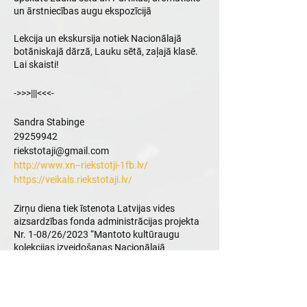
un ārstniecības augu ekspozīcijā
Lekcija un ekskursija notiek Nacionālajā
botāniskajā dārzā, Lauku sētā, zaļajā klasē.
Lai skaisti!
->>>|||<<<-
Sandra Stabinge
29259942
riekstotaji@gmail.com
http://www.xn--riekstotji-1fb.lv/
https://veikals.riekstotaji.lv/
Zirņu diena tiek īstenota Latvijas vides
aizsardzības fonda administrācijas projekta
Nr. 1-08/26/2023 “Mantoto kultūraugu
kolekcijas izveidošanas Nacionālajā
botāniskajā dārzā pirmais posms” ietvaros.
Dalīties ar pasākumu