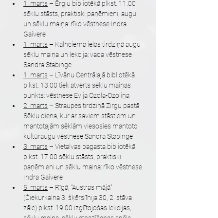
1. marts
 – Ērgļu bibliotēkā plkst. 11.00 
sēklu stāsts, praktiski paņēmieni, augu 
un sēklu maiņa: rīko vēstnese Indra 
Gaivere
1. marts
 – Kalnciema ielas tirdziņā augu 
sēklu maiņa un lekcija: vada vēstnese 
Sandra Stabinge
1. marts
 – Līvānu Centrālajā bibliotēkā 
plkst. 13.00 tiek atvērts sēklu maiņas 
punkts: vēstnese Evija Ozola-Ozoliņa
2. marts
 – Straupes tirdziņā Zirgu pastā 
Sēklu diena, kur ar saviem stāstiem un 
mantotajām sēklām viesosies mantoto 
kultūraugu vēstnese Sandra Stabinge  
3. marts
 – Vietalvas pagasta bibliotēkā 
plkst. 17.00 sēklu stāsts, praktiski 
paņēmieni un sēklu maiņa: rīko vēstnese 
Indra Gaivere
5. marts
 – Rīgā, “Austras mājā” 
(Čiekurkalna 3. šķērslīnija 30, 2. stāva 
zāle) plkst. 19.00 izglītojošas lekcijas, 