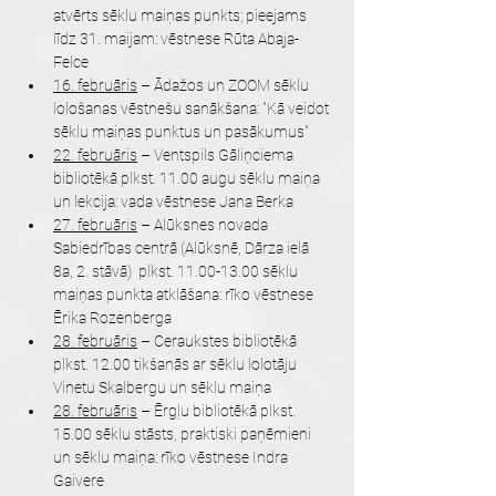
atvērts sēklu maiņas punkts; pieejams 
līdz 31. maijam: vēstnese Rūta Abaja-
Felce
16. februāris
 – Ādažos un ZOOM sēklu 
lološanas vēstnešu sanākšana: "Kā veidot 
sēklu maiņas punktus un pasākumus"
22. februāris
 – Ventspils Gāliņciema 
bibliotēkā plkst. 11.00 augu sēklu maiņa 
un lekcija: vada vēstnese Jana Berka 
27. februāris
 – Alūksnes novada 
Sabiedrības centrā (Alūksnē, Dārza ielā 
8a, 2. stāvā)  plkst. 11.00-13.00 sēklu 
maiņas punkta atklāšana: rīko vēstnese 
Ērika Rozenberga
28. februāris
 – Ceraukstes bibliotēkā 
plkst. 12.00 tikšanās ar sēklu lolotāju 
Vinetu Skalbergu un sēklu maiņa
28. februāris
 – Ērgļu bibliotēkā plkst. 
15.00 sēklu stāsts, praktiski paņēmieni 
un sēklu maiņa: rīko vēstnese Indra 
Gaivere