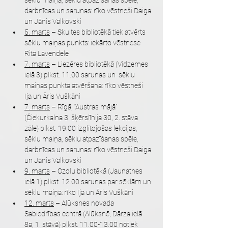
sēklu maiņa, sēklu atpazīšanas spēle, 
darbnīcas un sarunas: rīko vēstneši Daiga 
un Jānis Valkovski
5. marts
 – Skultes bibliotēkā tiek atvērts 
sēklu maiņas punkts: iekārto vēstnese 
Rita Lavendele
7. marts
 – Liezēres bibliotēkā (Vidzemes 
ielā 3) plkst. 11.00 sarunas un  sēklu 
maiņas punkta atvēršana: rīko vēstneši 
Ija un Āris Vuškāni
7. marts
 – Rīgā, “Austras mājā” 
(Čiekurkalna 3. šķērslīnija 30, 2. stāva 
zāle) plkst. 19.00 izglītojošas lekcijas, 
sēklu maiņa, sēklu atpazīšanas spēle, 
darbnīcas un sarunas: rīko vēstneši Daiga 
un Jānis Valkovski
9. marts
 – Ozolu bibliotēkā (Jaunatnes 
ielā 1) plkst. 12.00 sarunas par sēklām un 
sēklu maiņa: rīko Ija un Āris Vuškāni
12. marts
 – Alūksnes novada 
Sabiedrības centrā (Alūksnē, Dārza ielā 
8a, 1. stāvā) plkst. 11.00-13.00 notiek 