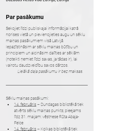
Par pasākumu
Sekojiet līdzi publiskajai informācijai katrā 
norises vietā un pievienojieties augu un sēklu 
maiņas pasākumiem visā Latvijā. 
Iepazīstināsim ar sēklu maiņas būtību un 
principiem un aicināsim dalīties ar sēklām 
(noteikti ņemiet līdzi savas, ja tādas ir), lai 
vairotu daudzveidību savos dārzos.
Lielākā daļa pasākumu ir bez maksas.
Sēklu maiņas pasākumi:
14. februāris
 – Dundagas bibliotēkā tiek 
atvērts sēklu maiņas punkts; pieejams 
līdz 31. maijam: vēstnese Rūta Abaja-
Felce
14. februāris
 – Kolkas bibliotēkā tiek 