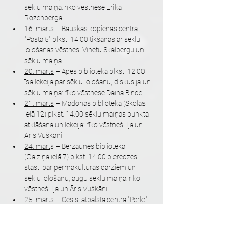
sēklu maiņa: rīko vēstnese Ērika 
Rozenberga
16. marts
 – Bauskas kopienas centrā 
"Pasta 5" plkst. 14.00 tikšanās ar sēklu 
lološanas vēstnesi Vinetu Skalbergu un 
sēklu maiņa
20. marts
 – Apes bibliotēkā plkst. 12.00 
īsa lekcija par sēklu lološanu, diskusija un 
sēklu maiņa: rīko vēstnese Daina Binde
21. marts
 – Madonas bibliotēkā (Skolas 
ielā 12) plkst. 14.00 sēklu maiņas punkta 
atklāšana un lekcija: rīko vēstneši Ija un 
Āris Vuškāni
24. mart
s – Bērzaunes bibliotēkā 
(Gaiziņa ielā 7) plkst. 14.00 pieredzes 
stāsti par permakultūras dārziem un 
sēklu lološanu, augu sēklu maiņa: rīko 
vēstneši Ija un Āris Vuškāni
25. marts
 – Cēsīs, atbalsta centrā "Pērle" 
(Rīgas ielā 90) plkst. 15.30 augu un sēklu 
maiņa, dārzkopju stāsti, informatīvi 