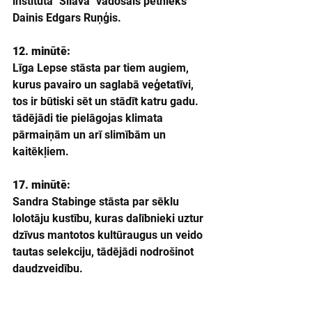
institūtā "Silava" vadošais pētnieks 
Dainis Edgars Ruņģis.
12. minūtē: 
Līga Lepse stāsta par tiem augiem, 
kurus pavairo un saglabā veģetatīvi, 
tos ir būtiski sēt un stādīt katru gadu. 
tādējādi tie pielāgojas klimata 
pārmaiņām un arī slimībām un 
kaitēkļiem.
17. minūtē:
Sandra Stabinge stāsta par sēklu 
lolotāju kustību, kuras dalībnieki uztur 
dzīvus mantotos kultūraugus un veido 
tautas selekciju, tādējādi nodrošinot 
daudzveidību.