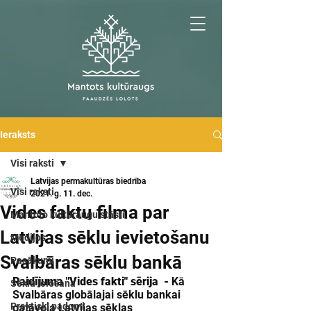
Ieraksts
Visi raksti
Latvijas permakultūras biedrība
Visi raksti
2021. g. 11. dec.
Vides faktu filma par
Mantoto kultūraugu stāsti
Latvijas sēklu ievietošanu
Medijos
Svalbāras sēklu bankā
Pasākumi
Raidījuma "Vides fakti" sērija  - 
Kā 
Sēklu lološana
Svalbāras globālajai sēklu bankai 
Praktiski padomi
gatavoja Latvijas sēklas