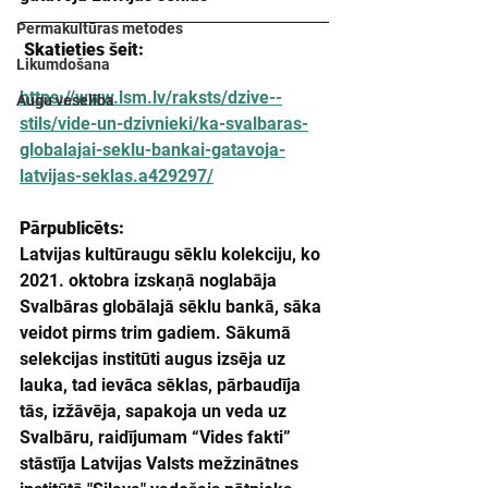
Permakultūras metodes
 Skatieties šeit:
Likumdošana
https://www.lsm.lv/raksts/dzive--
Augu veselība
stils/vide-un-dzivnieki/ka-svalbaras-
globalajai-seklu-bankai-gatavoja-
latvijas-seklas.a429297/
Pārpublicēts:
Latvijas kultūraugu sēklu kolekciju, ko 
2021. oktobra izskaņā noglabāja 
Svalbāras globālajā sēklu bankā, sāka 
veidot pirms trim gadiem. Sākumā 
selekcijas institūti augus izsēja uz 
lauka, tad ievāca sēklas, pārbaudīja 
tās, izžāvēja, sapakoja un veda uz 
Svalbāru, raidījumam “Vides fakti” 
stāstīja Latvijas Valsts mežzinātnes 